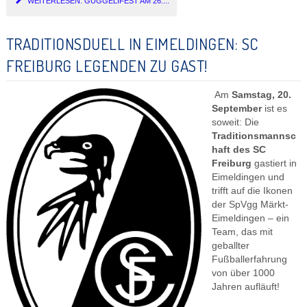
WEITERLESEN: GÜGGELIFEST AM 26....
TRADITIONSDUELL IN EIMELDINGEN: SC
FREIBURG LEGENDEN ZU GAST!
Am
Samstag, 20.
September
ist es
soweit: Die
Traditionsmannsc
haft des SC
Freiburg
gastiert in
Eimeldingen und
trifft auf die Ikonen
der SpVgg Märkt-
Eimeldingen – ein
Team, das mit
geballter
Fußballerfahrung
von über 1000
Jahren aufläuft!