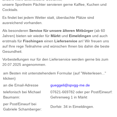
unsere Sportheim Pächter servieren gerne Kaffee, Kuchen und
Cocktails.
Es findet bei jedem Wetter statt, überdachte Plätze sind
ausreichend vorhanden.
Als besonderen
Service für unsere älteren Mitbürger
(ab 60
Jahren) bieten wir wieder für
Märkt
und
Eimeldingen
und auch
erstmals für
Fischingen
einen
Lieferservice
an! Wir freuen uns
auf Ihre rege Teilnahme und wünschen Ihnen bis dahin die beste
Gesundheit.
Vorbestellungen nur für den Lieferservice werden gerne bis zum
20.07.2025 angenommen.
am Besten mit untenstehendem Formular (auf "Weiterlesen..."
klicken)
an die Email-Adresse
gueggeli@spvgg-me.de
telefonisch bei Michael
07621-669782 oder per Post/Einwurf:
Baumann:
Gehrenweg 1 in Märkt
per Post/Einwurf bei
Dorfstr. 34 in Eimeldingen.
Gabriele Schamberger: