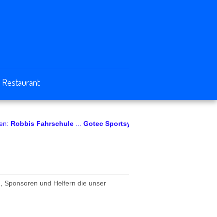
Restaurant
hrschule
...
Gotec Sportsysteme
...
KKG Kältetechnik
...
Landmetzg
n, Sponsoren und Helfern die unser