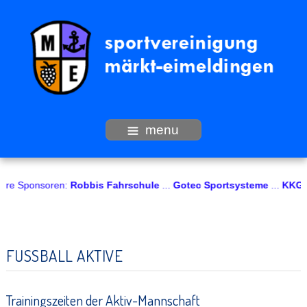
menu
onsoren:
Robbis Fahrschule
...
Gotec Sportsysteme
...
KKG Kältet
FUSSBALL AKTIVE
Trainingszeiten der Aktiv-Mannschaft